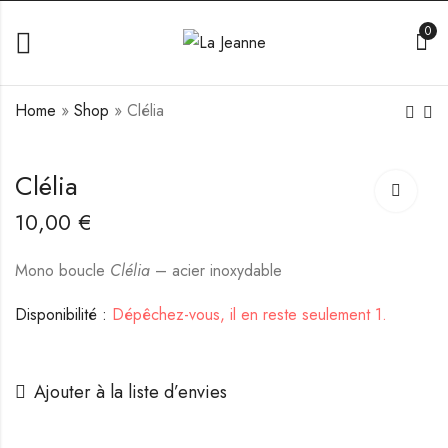
0
Home
»
Shop
»
Clélia
Sacha
Rozenn
Clélia
10,00
10,00
€
€
10,00
€
Mono boucle
Clélia
– acier inoxydable
Disponibilité :
Dépêchez-vous, il en reste seulement 1.
Ajouter à la liste d’envies