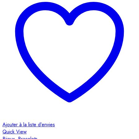
A
Ajouter à la liste d’envies
Q
Quick View
B
Bijoux
,
Bracelets