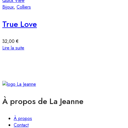
Quick View
B
Bijoux
,
Colliers
True Love
32,00
€
Lire la suite
A
À propos de La Jeanne
À propos
Contact