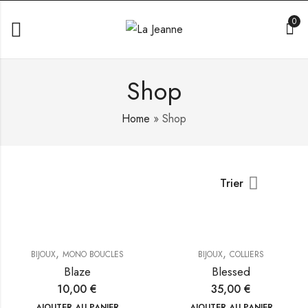
0
Shop
Home
»
Shop
Trier
,
,
BIJOUX
MONO BOUCLES
BIJOUX
COLLIERS
Blaze
Blessed
10,00
€
35,00
€
AJOUTER AU PANIER
AJOUTER AU PANIER