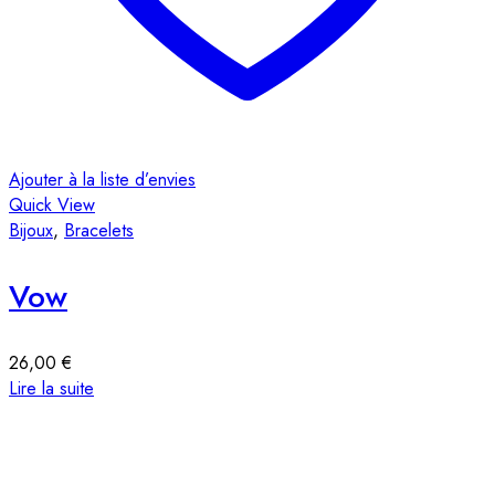
A
Ajouter à la liste d’envies
Q
Quick View
Bijoux
,
Bracelets
Vow
26,00
€
A
Lire la suite