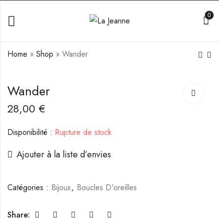
0
Home
»
Shop
»
Wander
Whims
Heven
Wander
32,00
28,00
€
€
28,00
€
Disponibilité :
Rupture de stock
Ajouter à la liste d’envies
Catégories :
Bijoux
,
Boucles D'oreilles
Share: