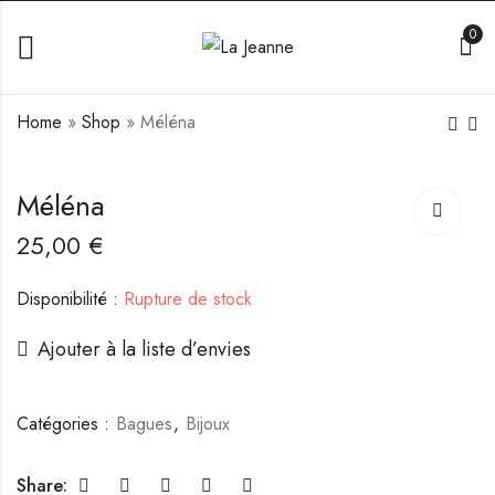
0
Home
»
Shop
»
Méléna
Eowen
Saory
Méléna
25,00
€
25,00
€
Disponibilité :
Rupture de stock
Ajouter à la liste d’envies
Catégories :
Bagues
,
Bijoux
Share: