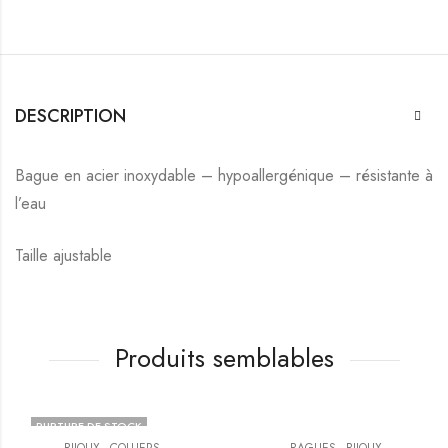
DESCRIPTION
Bague en acier inoxydable – hypoallergénique – résistante à
l’eau
Taille ajustable
Produits semblables
RUPTURE DE STOCK
,
,
BIJOUX
COLLIERS
BAGUES
BIJOUX