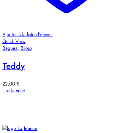
A
Ajouter à la liste d’envies
Q
Quick View
B
Bagues
,
Bijoux
Teddy
22,00
€
A
Lire la suite